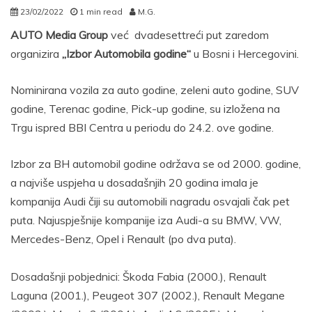
23/02/2022
1 min read
M.G.
AUTO Media Group
već dvadesettreći put zaredom
organizira
„Izbor Automobila godine“
u Bosni i Hercegovini.
Nominirana vozila za auto godine, zeleni auto godine, SUV
godine, Terenac godine, Pick-up godine, su izložena na
Trgu ispred BBI Centra u periodu do 24.2. ove godine.
Izbor za BH automobil godine održava se od 2000. godine,
a najviše uspjeha u dosadašnjih 20 godina imala je
kompanija Audi čiji su automobili nagradu osvajali čak pet
puta. Najuspješnije kompanije iza Audi-a su BMW, VW,
Mercedes-Benz, Opel i Renault (po dva puta).
Dosadašnji pobjednici: Škoda Fabia (2000.), Renault
Laguna (2001.), Peugeot 307 (2002.), Renault Megane