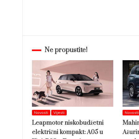
Ne propustite!
Novosti
Vijesti
Novosti
Leapmotor niskobudžetni
Mahin
električni kompakt: A05 u
Ažuri