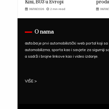
Kini, B03 u Evropi
proda
06/08/2026
2 min read
06/08
O nama
auto.ba
je prvi automobilistički web portal koji 
automobilizma, sporta kao i savjete za sigurniji s
a sadrži i brojne linkove kao i video izdanje.
VIŠE >