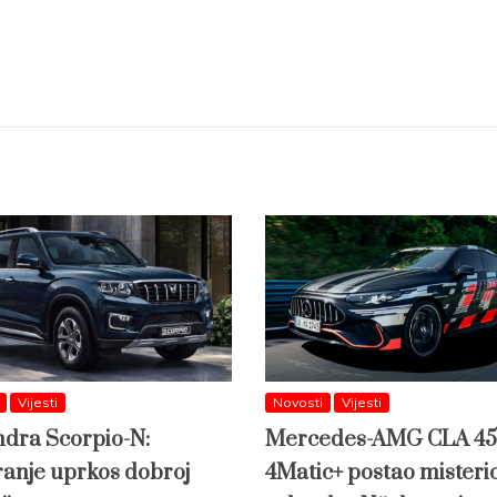
Vijesti
Novosti
Vijesti
dra Scorpio-N:
Mercedes-AMG CLA 45
ranje uprkos dobroj
4Matic+ postao misteri