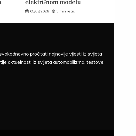
a
električnom modelu
05/08/2026
3 min read
akodnevno pročitati najnovije vijesti iz svijeta
tije aktuelnosti iz svijeta automobilizma, testove,