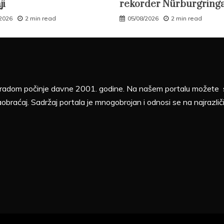
ji
rekorder Nürburgring
/2026
2 min read
05/08/2026
2 min read
sa radom počinje davne 2001. godine. Na našem portalu možete sv
aobraćaj. Sadržaj portala je mnogobrojan i odnosi se na najrazliči