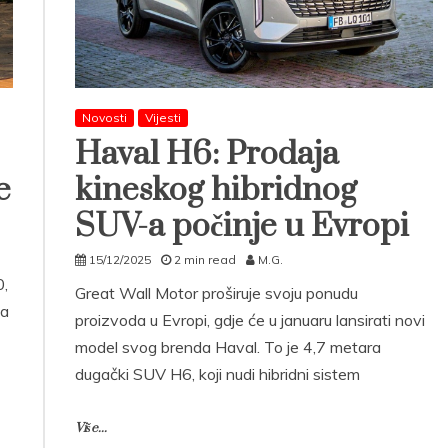
Novosti
Vijesti
Haval H6: Prodaja
e
kineskog hibridnog
SUV-a počinje u Evropi
15/12/2025
2 min read
M.G.
0,
Great Wall Motor proširuje svoju ponudu
na
proizvoda u Evropi, gdje će u januaru lansirati novi
model svog brenda Haval. To je 4,7 metara
dugački SUV H6, koji nudi hibridni sistem
Više...