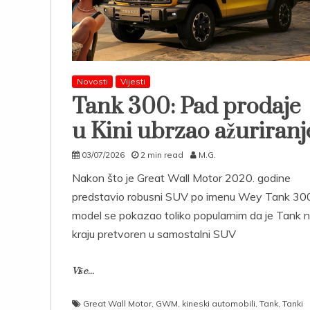
Novosti
Vijesti
Tank 300: Pad prodaje
u Kini ubrzao ažuriranj
03/07/2026
2 min read
M.G.
Nakon što je Great Wall Motor 2020. godine
predstavio robusni SUV po imenu Wey Tank 30
model se pokazao toliko popularnim da je Tank 
kraju pretvoren u samostalni SUV
Više...
Great Wall Motor
,
GWM
,
kineski automobili
,
Tank
,
Tanki