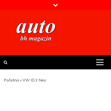
Skip
to
content
Prvi BH auto magazin
Sajt o automobilima
Početna
»
VW ID.3 Neo