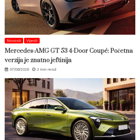
Novosti
Vijesti
Mercedes-AMG GT 53 4-Door Coupé: Početna
verzija je znatno jeftinija
07/08/2026
2 min read