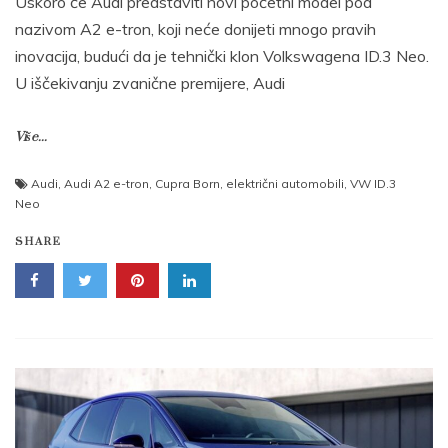
Uskoro će Audi predstaviti novi početni model pod
nazivom A2 e-tron, koji neće donijeti mnogo pravih
inovacija, budući da je tehnički klon Volkswagena ID.3 Neo.
U iščekivanju zvanične premijere, Audi
Više...
Audi
,
Audi A2 e-tron
,
Cupra Born
,
električni automobili
,
VW ID.3
Neo
SHARE