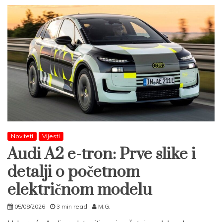
Noviteti
Vijesti
Audi A2 e-tron: Prve slike i
detalji o početnom
električnom modelu
05/08/2026
3 min read
M.G.