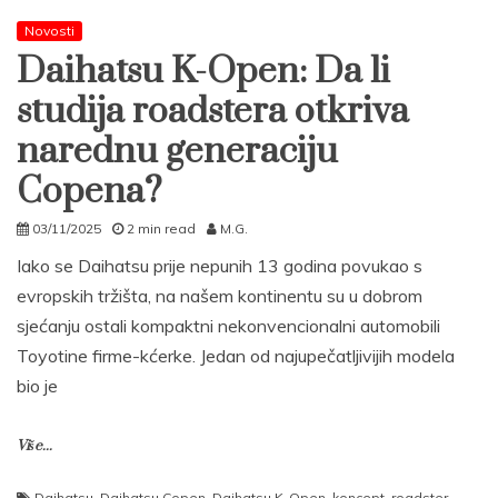
Novosti
Daihatsu K-Open: Da li
studija roadstera otkriva
narednu generaciju
Copena?
03/11/2025
2 min read
M.G.
Iako se Daihatsu prije nepunih 13 godina povukao s
evropskih tržišta, na našem kontinentu su u dobrom
sjećanju ostali kompaktni nekonvencionalni automobili
Toyotine firme-kćerke. Jedan od najupečatljivijih modela
bio je
Više...
Daihatsu
,
Daihatsu Copen
,
Daihatsu K-Open
,
koncept
,
roadster