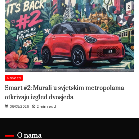
Novosti
Smart #2: Murali u svjetskim metropolama
otkrivaju izgled dvosjeda
06/08/2026
2 min read
O nama