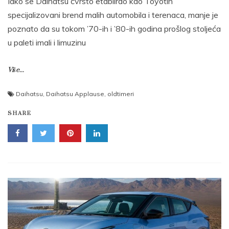
Iako se Daihatsu čvrsto etablirao kao Toyotin
specijalizovani brend malih automobila i terenaca, manje je
poznato da su tokom ’70-ih i ’80-ih godina prošlog stoljeća
u paleti imali i limuzinu
Više...
Daihatsu
,
Daihatsu Applause
,
oldtimeri
SHARE