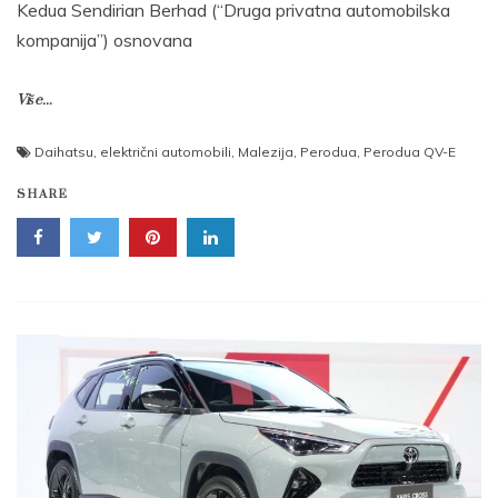
Kedua Sendirian Berhad (“Druga privatna automobilska
kompanija”) osnovana
Više...
Daihatsu
,
električni automobili
,
Malezija
,
Perodua
,
Perodua QV-E
SHARE